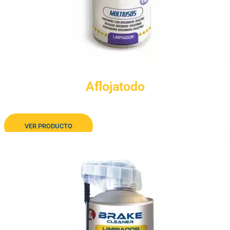
Aflojatodo
Desbloqueante anticorrosivo dieléctrico
VER PRODUCTO