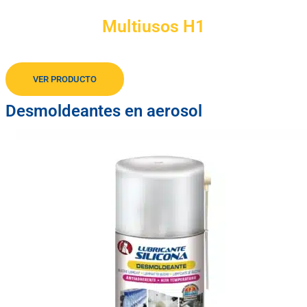
Multiusos H1
Limpiador multiusos atóxico sin PTFE
VER PRODUCTO
Desmoldeantes en aerosol