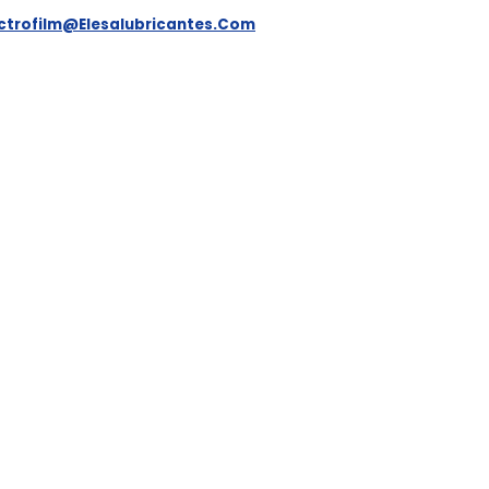
ectrofilm@elesalubricantes.com