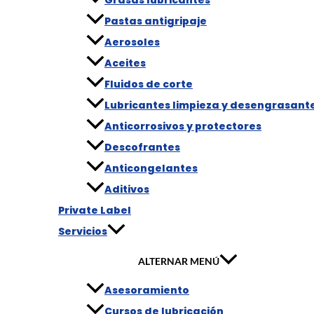
Pastas antigripaje
Aerosoles
Aceites
Fluidos de corte
Lubricantes limpieza y desengrasant
Anticorrosivos y protectores
Descofrantes
Anticongelantes
Aditivos
Private Label
Servicios
ALTERNAR MENÚ
Asesoramiento
Cursos de lubricación