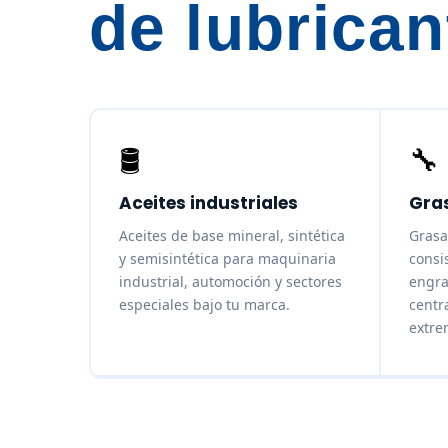
de lubrican
🛢️
🔧
Aceites industriales
Gras
Aceites de base mineral, sintética
Grasa
y semisintética para maquinaria
consi
industrial, automoción y sectores
engra
especiales bajo tu marca.
centr
extre