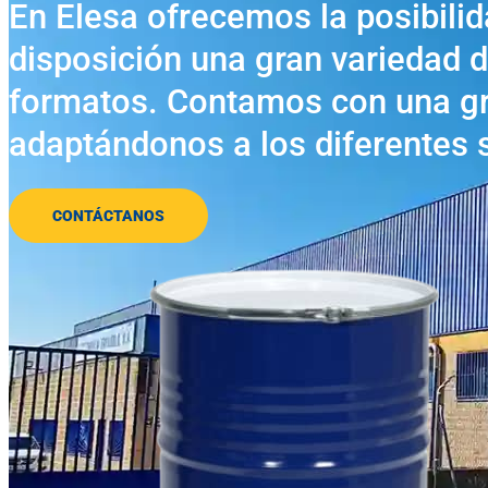
En Elesa ofrecemos la posibilid
disposición una gran variedad d
formatos. Contamos con una gra
adaptándonos a los diferentes 
CONTÁCTANOS