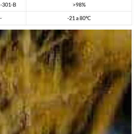
-301-B
>98%
-
-21 a 80ºC