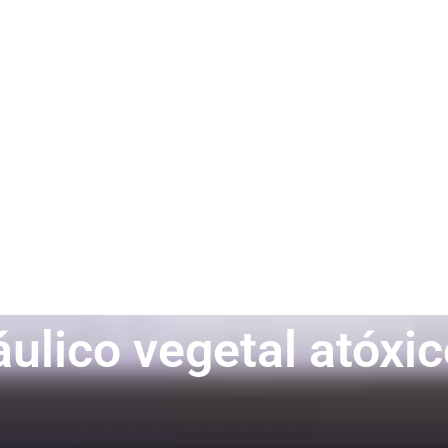
áulico vegetal atóxico