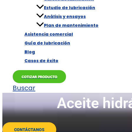
Estudio de lubricación
Análisis y ensayos
Plan de mantenimiento
Asistencia comercial
Guía de lubricación
Blog
Casos de éxito
COTIZAR PRODUCTO
Buscar
Aceite hidr
CONTÁCTANOS