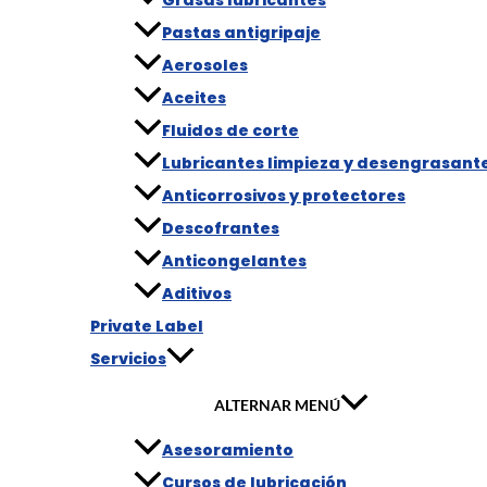
Pastas antigripaje
Aerosoles
Aceites
Fluidos de corte
Lubricantes limpieza y desengrasant
Anticorrosivos y protectores
Descofrantes
Anticongelantes
Aditivos
Private Label
Servicios
ALTERNAR MENÚ
Asesoramiento
Cursos de lubricación