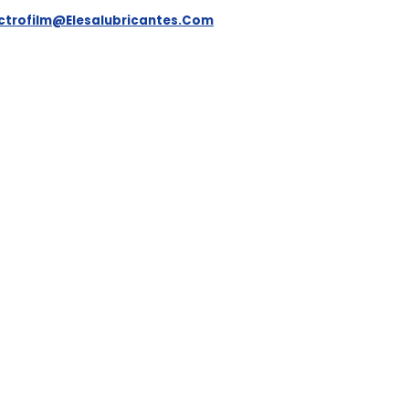
ectrofilm@elesalubricantes.com