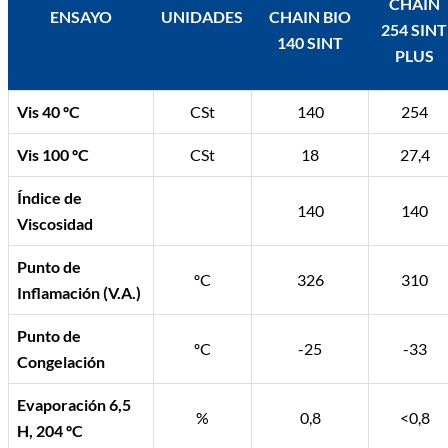
CHAIN
ENSAYO
UNIDADES
CHAIN BIO
254 SINT
140 SINT
PLUS
Vis 40 ºC
CSt
140
254
Vis 100 ºC
CSt
18
27,4
Índice de
140
140
Viscosidad
Punto de
ºC
326
310
Inflamación (V.A.)
Punto de
ºC
-25
-33
Congelación
Evaporación 6,5
%
0,8
<0,8
H, 204 ºC