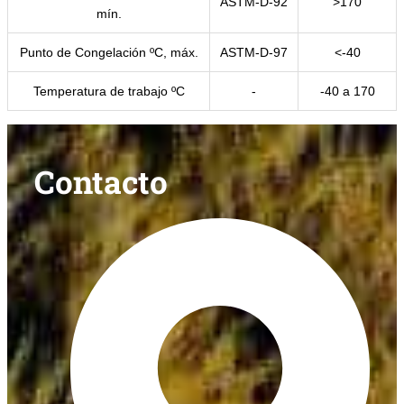
ASTM-D-92
>170
mín.
Punto de Congelación ºC, máx.
ASTM-D-97
<-40
Temperatura de trabajo ºC
-
-40 a 170
Contacto