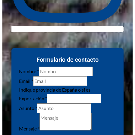
Formulario de contacto
Nombre
*
Email
*
Indique provincia de España o si es
Exportación
*
Asunto
*
Básica
y
Mensaje
*
sobre