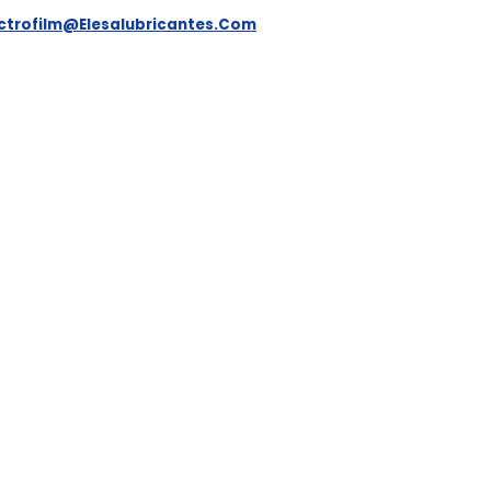
ectrofilm@elesalubricantes.com