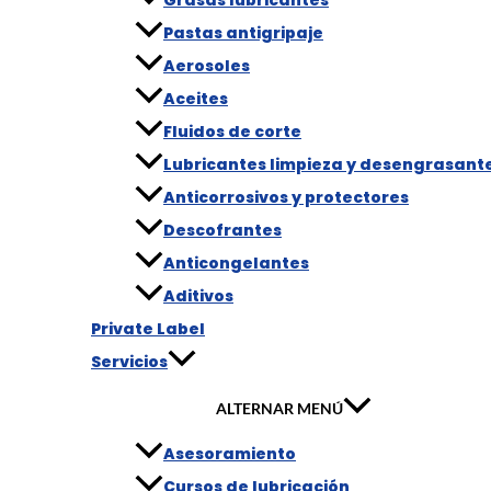
Pastas antigripaje
Aerosoles
Aceites
Fluidos de corte
Lubricantes limpieza y desengrasant
Anticorrosivos y protectores
Descofrantes
Anticongelantes
Aditivos
Private Label
Servicios
ALTERNAR MENÚ
Asesoramiento
Cursos de lubricación