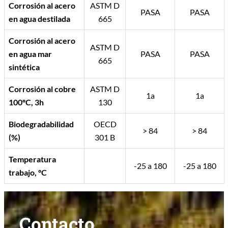
Corrosión al acero
ASTM D
PASA
PASA
en agua destilada
665
Corrosión al acero
ASTM D
en agua mar
PASA
PASA
665
sintética
Corrosión al cobre
ASTM D
1a
1a
100ºC, 3h
130
Biodegradabilidad
OECD
> 84
> 84
(%)
301 B
Temperatura
-25 a 180
-25 a 180
trabajo, ºC
Contacto