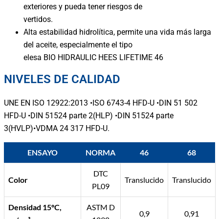
exteriores y pueda tener riesgos de
vertidos.
Alta estabilidad hidrolítica, permite una vida más larga
del aceite, especialmente el tipo
elesa BIO HIDRAULIC HEES LIFETIME 46
NIVELES DE CALIDAD
UNE EN ISO 12922:2013 •ISO 6743-4 HFD-U •DIN 51 502
HFD-U •DIN 51524 parte 2(HLP) •DIN 51524 parte
3(HVLP)•VDMA 24 317 HFD-U.
ENSAYO
NORMA
46
68
DTC
Color
Translucido
Translucido
PL09
Densidad 15ºC,
ASTM D
0,9
0,91