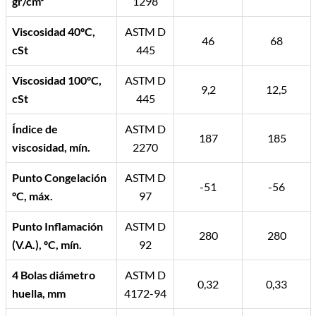
gr/cm³
1298
Viscosidad 40ºC,
ASTM D
46
68
cSt
445
Viscosidad 100ºC,
ASTM D
9,2
12,5
cSt
445
Índice de
ASTM D
187
185
viscosidad, mín.
2270
Punto Congelación
ASTM D
-51
-56
ºC, máx.
97
Punto Inflamación
ASTM D
280
280
(V.A.), ºC, mín.
92
4 Bolas diámetro
ASTM D
0,32
0,33
huella, mm
4172-94