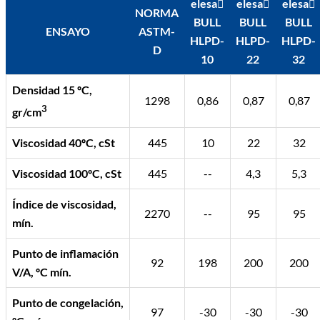
elesa
elesa
elesa
NORMA
BULL
BULL
BULL
ENSAYO
ASTM-
HLPD-
HLPD-
HLPD-
D
10
22
32
Densidad 15 ºC,
1298
0,86
0,87
0,87
3
gr/cm
Viscosidad 40ºC, cSt
445
10
22
32
Viscosidad 100ºC, cSt
445
--
4,3
5,3
Índice de viscosidad,
2270
--
95
95
mín.
Punto de inflamación
92
198
200
200
V/A, ºC mín.
Punto de congelación,
97
-30
-30
-30