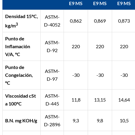
E9 MS
E9 MS
E9 MS
Densidad 15ºC,
ASTM-
0,862
0,869
0,873
3
D-4052
kg/m
Punto de
ASTM-
Inflamación
220
220
220
D-92
V/A, ºC
Punto de
ASTM-
Congelación,
-30
-30
-30
D-97
ºC
Viscosidad cSt
ASTM-
11,8
13,15
14,64
a 100ºC
D-445
ASTM-
B.N. mg KOH/g
9,3
9,8
10,5
D-2896