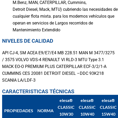
M.Benz, MAN, CATERPILLAR, Cummins,
Detroit Diesel, Mack, MTU) cubriendo las necesidades de
cualquier flota mixta. para los modernos vehículos que
operan en servicios de Largos recorridos de
Mantenimiento Extendido
NIVELES DE CALIDAD
API CJ-4, SM ACEA E9/E7/E4 MB 228.51 MAN M 3477/3275
/ 3575 VOLVO VDS-4 RENAULT VI RLD-3 MTU Type 3.1
MACK EO-O PREMIUM PLUS CATERPILLAR ECF-3/2/1-A
CUMMINS CES 20081 DETROIT DIESEL –DDC 93K218
SCANIA LA/LDF-3
CARACTERISTICAS TÉCNICAS
elesa®
elesa®
elesa®
CLASSIC
CLASSIC
CLASSIC
PROPIEDADES
NORMA
10W30
10W40
15W40