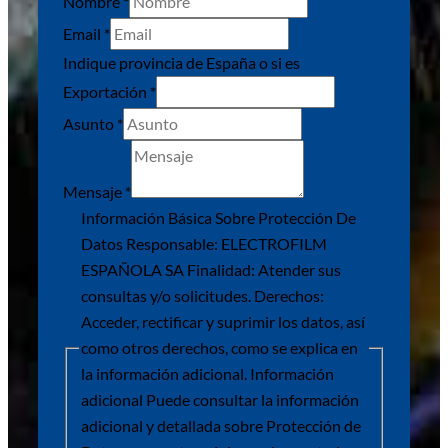
Nombre
*
Email
*
provincia
Indique provincia de España o si es
Finalidad:
Exportación
*
Protección
Asunto
*
Mensaje
*
Información Básica Sobre Protección De
Datos Responsable: ELECTROFILM
ESPAÑOLA SA Finalidad: Atender sus
consultas y/o solicitudes. Derechos:
Acceder, rectificar y suprimir los datos, así
como otros derechos, como se explica en
la información adicional. Información
adicional Puede consultar la información
adicional y detallada sobre Protección de