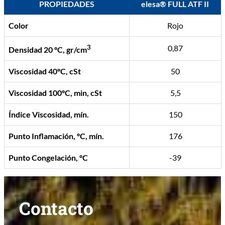
PROPIEDADES
elesa® FULL ATF II
Color
Rojo
3
0,87
Densidad 20 ºC, gr/cm
Viscosidad 40ºC, cSt
50
Viscosidad 100ºC, min, cSt
5,5
Índice Viscosidad, mín.
150
Punto Inflamación, ºC, mín.
176
Punto Congelación, ºC
-39
Contacto