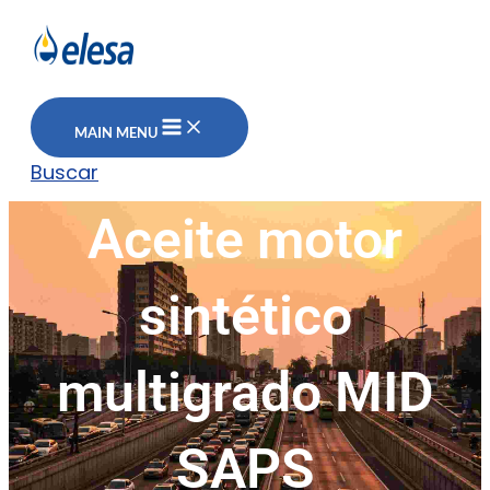
MAIN MENU
Buscar
Aceite motor
sintético
multigrado MID
SAPS