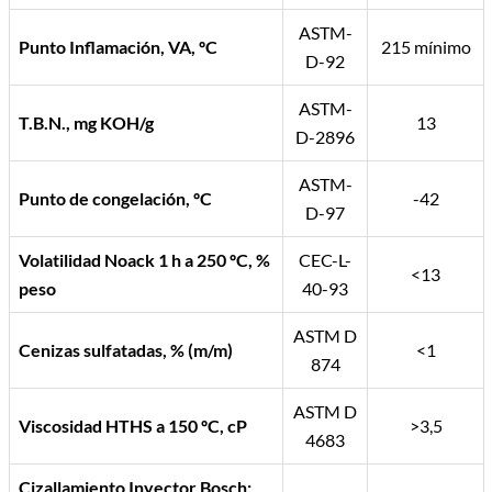
ASTM-
Punto Inflamación, VA, ºC
215 mínimo
D-92
ASTM-
T.B.N., mg KOH/g
13
D-2896
ASTM-
Punto de congelación, ºC
-42
D-97
Volatilidad Noack 1 h a 250 ºC, %
CEC-L-
<13
peso
40-93
ASTM D
Cenizas sulfatadas, % (m/m)
<1
874
ASTM D
Viscosidad HTHS a 150 ºC, cP
>3,5
4683
Cizallamiento Inyector Bosch: