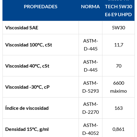
PROPIEDADES
NORMA
TECH 5W30
E6 E9 UHPD
Viscosidad SAE
5W30
ASTM-
Viscosidad 100ºC, cSt
11,7
D-445
ASTM-
Viscosidad 40ºC, cSt
70
D-445
ASTM-
6600
Viscosidad -30ºC, cP
D-5293
máximo
ASTM-
Índice de viscosidad
163
D-2270
ASTM-
Densidad 15ºC, g/ml
0,861
D-4052