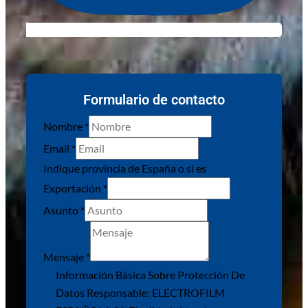
Formulario de contacto
Nombre
*
Email
*
Indique provincia de España o si es
Exportación
*
Asunto
*
Mensaje
*
de
Información Básica Sobre Protección De
Email
Datos Responsable: ELECTROFILM