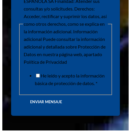
Mensaje
ESPAÑOLA SA Finalidad: Atender sus
consultas y/o solicitudes. Derechos:
Acceder, rectificar y suprimir los datos, así
como otros derechos, como se explica en
la información adicional. Información
adicional Puede consultar la información
adicional y detallada sobre Protección de
Datos en nuestra página web, apartado
Política de Privacidad
He leído y acepto la información
básica de protección de datos. *
ENVIAR MENSAJE