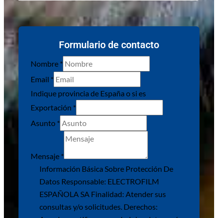
Formulario de contacto
Nombre
*
Email
*
Indique provincia de España o si es
Exportación
*
Asunto
*
Mensaje
*
adicional.
Información Básica Sobre Protección De
la
Datos Responsable: ELECTROFILM
ESPAÑOLA
ESPAÑOLA SA Finalidad: Atender sus
consultas y/o solicitudes. Derechos: