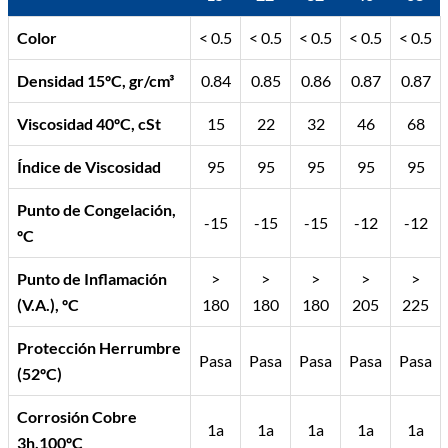
Color
< 0.5
< 0.5
< 0.5
< 0.5
< 0.5
Densidad 15ºC, gr/cm³
0.84
0.85
0.86
0.87
0.87
Viscosidad 40ºC, cSt
15
22
32
46
68
Índice de Viscosidad
95
95
95
95
95
Punto de Congelación,
-15
-15
-15
-12
-12
ºC
Punto de Inflamación
>
>
>
>
>
(V.A.), ºC
180
180
180
205
225
Protección Herrumbre
Pasa
Pasa
Pasa
Pasa
Pasa
(52ºC)
Corrosión Cobre
1a
1a
1a
1a
1a
3h,100ºC