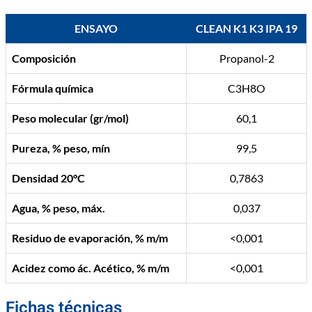
ENSAYO
CLEAN K1 K3 IPA 19
Composición
Propanol-2
Fórmula química
C3H8O
Peso molecular (gr/mol)
60,1
Pureza, % peso, mín
99,5
Densidad 20°C
0,7863
Agua, % peso, máx.
0,037
Residuo de evaporación, % m/m
<0,001
Acidez como ác. Acético, % m/m
<0,001
Fichas técnicas