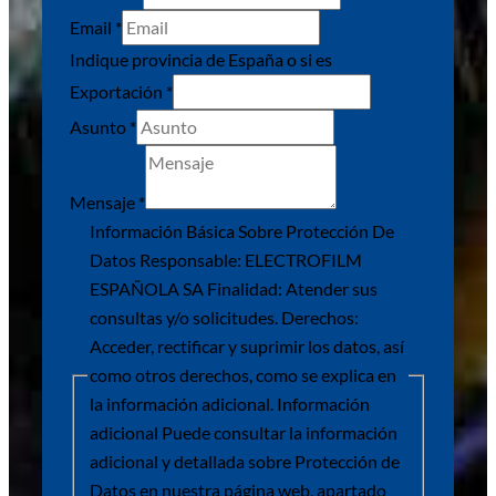
información
Email
*
Responsable:
Indique provincia de España o si es
Información
Exportación
*
Asunto
*
Mensaje
*
Información Básica Sobre Protección De
Datos Responsable: ELECTROFILM
ESPAÑOLA SA Finalidad: Atender sus
consultas y/o solicitudes. Derechos:
Acceder, rectificar y suprimir los datos, así
como otros derechos, como se explica en
la información adicional. Información
adicional Puede consultar la información
adicional y detallada sobre Protección de
Datos en nuestra página web, apartado