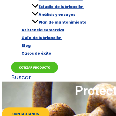
Estudio de lubricación
Análisis y ensayos
Plan de mantenimiento
Asistencia comercial
Guía de lubricación
Blog
Casos de éxito
COTIZAR PRODUCTO
Buscar
Protect
CONTÁCTANOS