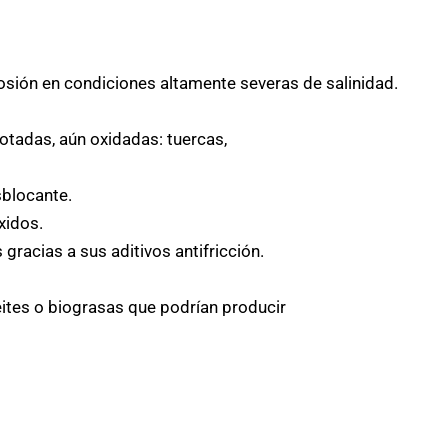
osión en condiciones altamente severas de salinidad.
rotadas, aún oxidadas: tuercas,
sblocante.
xidos.
racias a sus aditivos antifricción.
tes o biograsas que podrían producir