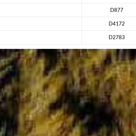
D877
D4172
D2783