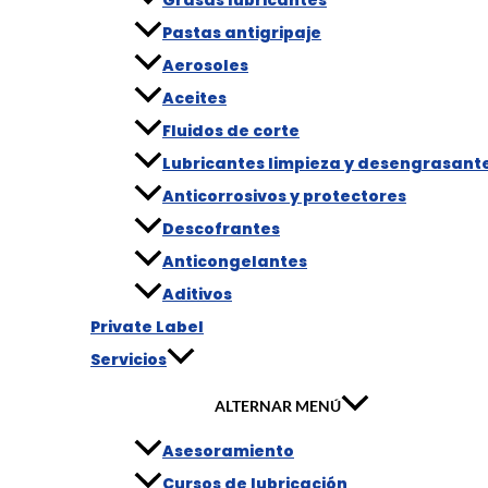
Pastas antigripaje
Aerosoles
Aceites
Fluidos de corte
Lubricantes limpieza y desengrasant
Anticorrosivos y protectores
Descofrantes
Anticongelantes
Aditivos
Private Label
Servicios
ALTERNAR MENÚ
Asesoramiento
Cursos de lubricación