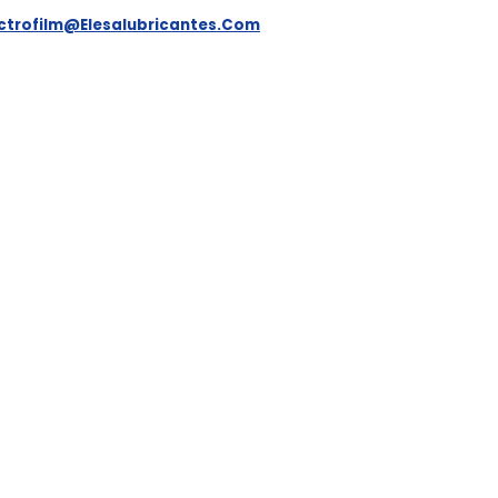
ectrofilm@elesalubricantes.com