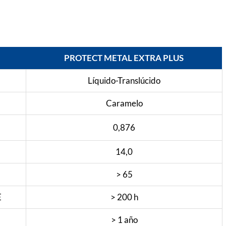
PROTECT METAL EXTRA PLUS
Líquido-Translúcido
Caramelo
0,876
14,0
> 65
E
> 200 h
> 1 año