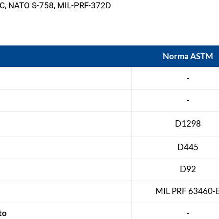
0C, NATO S-758, MIL-PRF-372D
Norma ASTM
-
-
D1298
D445
D92
MIL PRF 63460-
to
-