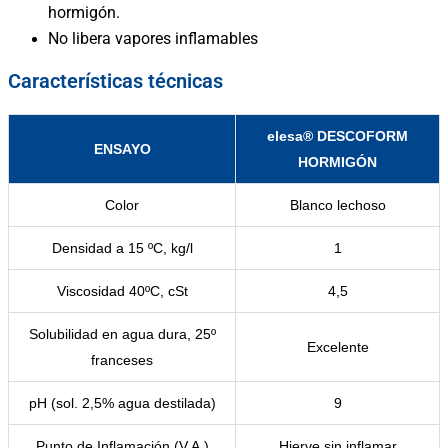
hormigón.
No libera vapores inflamables
Características técnicas
elesa® DESCOFORM
ENSAYO
HORMIGÓN
Color
Blanco lechoso
Densidad a 15 ºC, kg/l
1
Viscosidad 40ºC, cSt
4,5
Solubilidad en agua dura, 25º
Excelente
franceses
pH (sol. 2,5% agua destilada)
9
Punto de Inflamación (V.A.)
Hierve sin inflamar