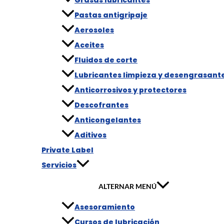
Pastas antigripaje
Aerosoles
Aceites
Fluidos de corte
Lubricantes limpieza y desengrasant
Anticorrosivos y protectores
Descofrantes
Anticongelantes
Aditivos
Private Label
Servicios
ALTERNAR MENÚ
Asesoramiento
Cursos de lubricación