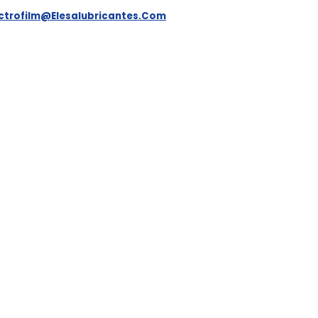
ectrofilm@elesalubricantes.com