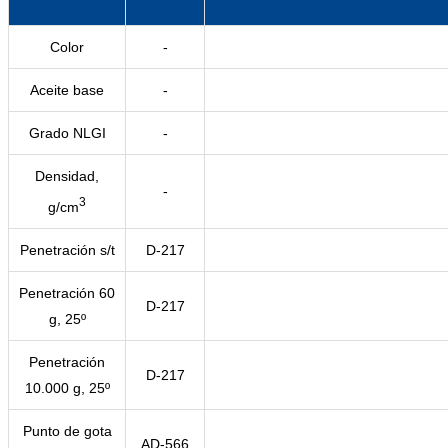
Color
-
Aceite base
-
Grado NLGI
-
Densidad,
-
3
g/cm
Penetración s/t
D-217
Penetración 60
D-217
g, 25º
Penetración
D-217
10.000 g, 25º
Punto de gota
AD-566