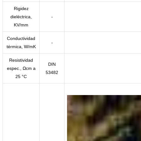
Rigidez
dieléctrica,
-
KV/mm
Conductividad
-
térmica, W/mK
Resistividad
DIN
espec., Ωcm a
53482
25 °C