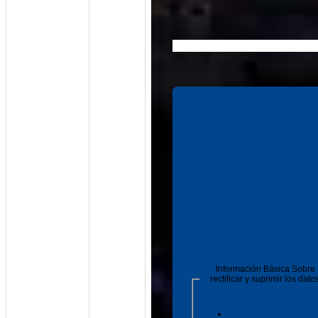
Información Básica Sobre
rectificar y suprimir los da