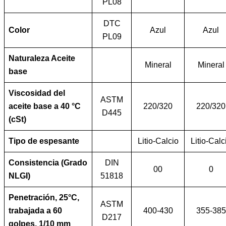
PL08
DTC
Color
Azul
Azul
PL09
Naturaleza Aceite
Mineral
Mineral
base
Viscosidad del
ASTM
aceite base a 40 °C
220/320
220/320
D445
(cSt)
Tipo de espesante
Litio-Calcio
Litio-Calc
Consistencia (Grado
DIN
00
0
NLGI)
51818
Penetración, 25°C,
ASTM
trabajada a 60
400-430
355-385
D217
golpes, 1/10 mm