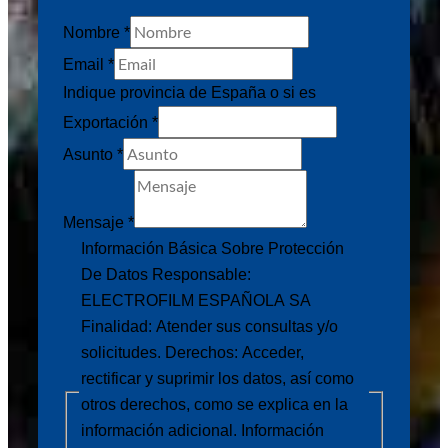
Nombre
*
Email
*
Indique provincia de España o si es
Exportación
*
Asunto
*
Mensaje
*
Mensaje
Información Básica Sobre Protección
Responsable:
De Datos Responsable:
la
ELECTROFILM ESPAÑOLA SA
Finalidad: Atender sus consultas y/o
solicitudes. Derechos: Acceder,
rectificar y suprimir los datos, así como
otros derechos, como se explica en la
información adicional. Información