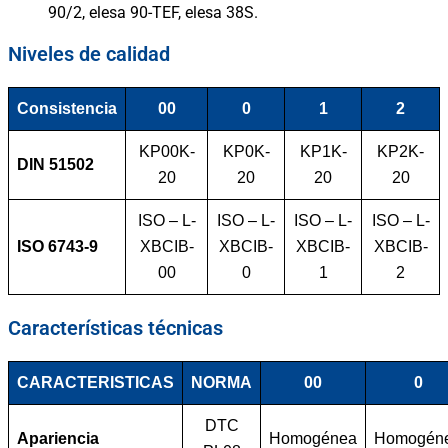
90/2, elesa 90-TEF, elesa 38S.
Niveles de calidad
Consistencia
00
0
1
2
KP00K-
KP0K-
KP1K-
KP2K-
DIN 51502
20
20
20
20
ISO – L-
ISO – L-
ISO – L-
ISO – L-
ISO 6743-9
XBCIB-
XBCIB-
XBCIB-
XBCIB-
00
0
1
2
Características técnicas
CARACTERISTICAS
NORMA
00
0
DTC
Apariencia
Homogénea
Homogén