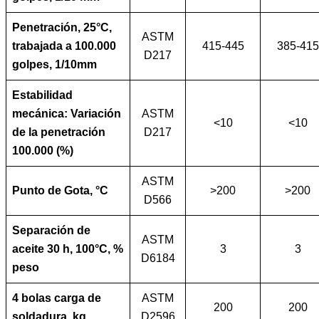
Penetración, 25°C,
ASTM
trabajada a 100.000
415-445
385-415
D217
golpes, 1/10mm
Estabilidad
mecánica: Variación
ASTM
<10
<10
de la penetración
D217
100.000 (%)
ASTM
Punto de Gota, °C
>200
>200
D566
Separación de
ASTM
aceite 30 h, 100°C, %
3
3
D6184
peso
4 bolas carga de
ASTM
200
200
soldadura, kg
D2596