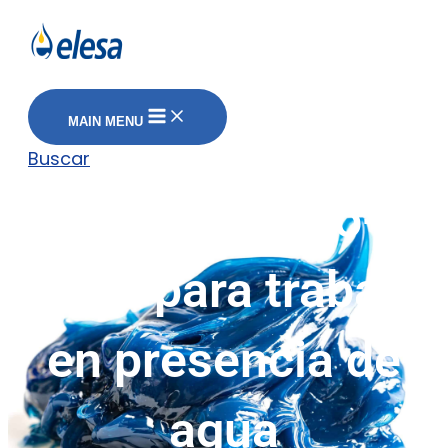
MAIN MENU
Buscar
Grasa de litio-
calcio para trabajar
en presencia de
agua