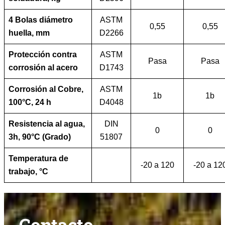
4 Bolas diámetro
ASTM
0,55
0,55
huella, mm
D2266
Protección contra
ASTM
Pasa
Pasa
corrosión al acero
D1743
Corrosión al Cobre,
ASTM
1b
1b
100°C, 24 h
D4048
Resistencia al agua,
DIN
0
0
3h, 90°C (Grado)
51807
Temperatura de
-20 a 120
-20 a 12
trabajo, °C
Contacto